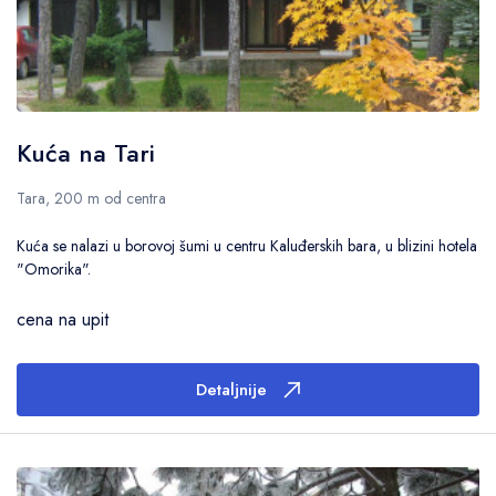
Kuća na Tari
Tara, 200 m od centra
Kuća se nalazi u borovoj šumi u centru Kaluđerskih bara, u blizini hotela
"Omorika".
cena na upit
Detaljnije