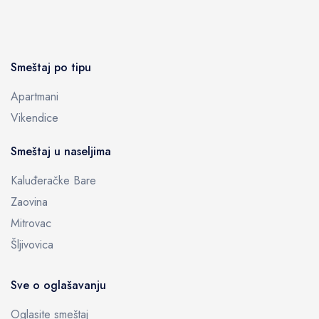
Smeštaj po tipu
Apartmani
Vikendice
Smeštaj u naseljima
Kaluđeračke Bare
Zaovina
Mitrovac
Šljivovica
Sve o oglašavanju
Oglasite smeštaj