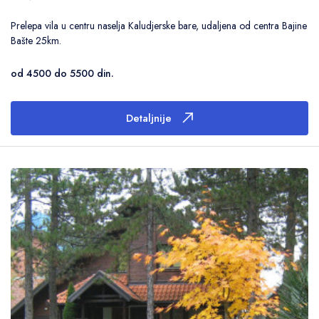
Prelepa vila u centru naselja Kaludjerske bare, udaljena od centra Bajine
Bašte 25km.
Primeni filtere
od 4500 do 5500 din.
Detaljnije
Poništi filtere