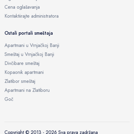
Cena oglašavanja
Kontaktiirajte administratora
Ostali portali smeštaja
Apartmani u Vrnjačkoj Banji
Smeštaj u Vrnjačkoj Banji
Divčibare smeštaj
Kopaonik apartmani
Zlatibor smeštaj
Apartmani na Zlatiboru
Goč
Copyright © 2013 -
2026 Sva prava zadržana