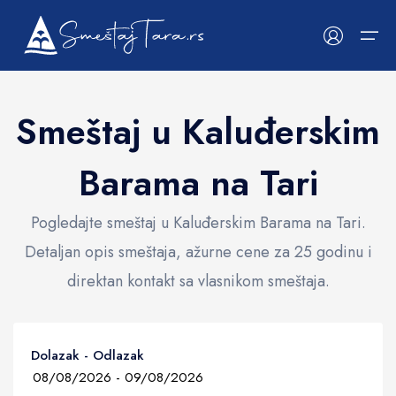
Smeštaj u Kaluđerskim
Početna
Barama na Tari
Prikaži na mapi
Smeštaji
Kategorije
Kategorije
O Tari
Apartmani
Nacionalni park TARA
Pogledajte smeštaj u Kaluđerskim Barama na Tari.
Detaljan opis smeštaja, ažurne cene za 25 godinu i
Vikendice
Galerija fotografija
direktan kontakt sa vlasnikom smeštaja.
Mapa smeštaja
Popularni filteri
Kaluđerske Bare
WiFi
Dolazak - Odlazak
Zaovine
CAT